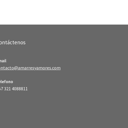
ontáctenos
mail
ontacto@amarresyamores.com
elefono
57 321 4088811