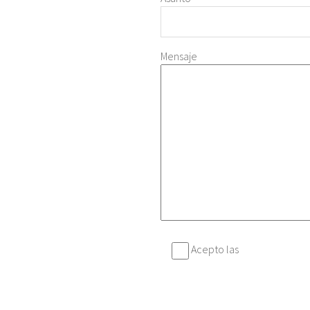
Mensaje
Acepto las
polí­ticas de
uso