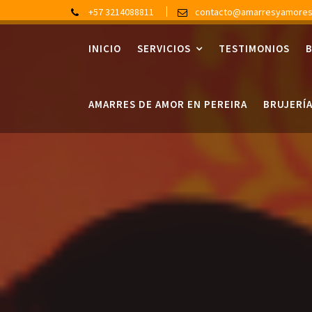
Skip
+57 3214088811
contacto@amarresyamore
to
content
INICIO
SERVICIOS
TESTIMONIOS
AMARRES DE AMOR EN PEREIRA
BRUJERÍ