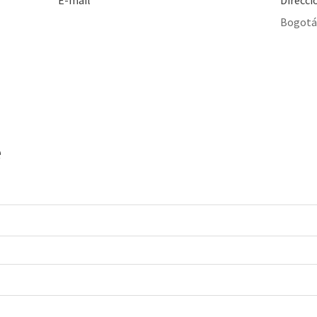
E-mail
Direcci
contacto@amarresyamores.com
Bogotá
e